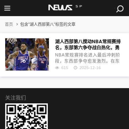
首页
包含"湖人西部第八"标签的文章
湖人西部第八搅动NBA常规赛排
名，东部第六争夺战白热化，勇
士火箭附加赛悬念再起
NBA常规赛排名进入最后冲刺阶
段，东西部争夺愈发激烈。在东
部，东部第六争夺战白热化，76
615
2025-12-16
人虽暂居第六，但仅以微弱优势
领先于热火、步行者与魔术，四
队胜场差极小，每一场直接对话
都如同季后赛卡位战。西部方...
关注我们